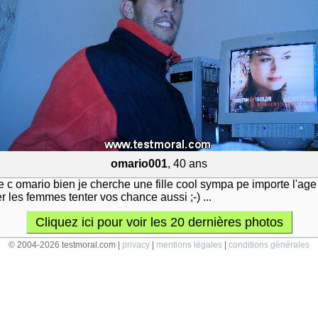
omario001
, 40 ans
e c omario bien je cherche une fille cool sympa pe importe l'age 
r les femmes tenter vos chance aussi ;-) ...
Cliquez ici pour voir les 20 dernières photos
© 2004-2026 testmoral.com |
privacy
|
mentions légales
|
conditions générales